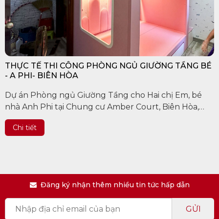
THỰC TẾ THI CÔNG PHÒNG NGỦ GIƯỜNG TẦNG BÉ
- A PHI- BIÊN HÒA
Dự án Phòng ngủ Giường Tầng cho Hai chị Em, bé
nhà Anh Phi tại Chung cư Amber Court, Biên Hòa,
Đồng Nai
Chi tiết
Đăng ký nhận thêm nhiều tin tức hấp dẫn
GỬI