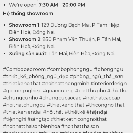
We're open:
7:30 AM - 20:00 PM
Hệ thống showroom
Showroom 1
: 129 Dương Bạch Mai, P Tam Hiệp,
Biên Hoà, Đồng Nai.
Showroom 2
: 850 Phạm Văn Thuận, P Tân Mai,
Biên Hoà, Đồng Nai.
Xưởng sản xuất
: Tân Mai, Biên Hòa, Đồng Nai.
#Combobedroom #combophongngu #phongngu
#thiết_kế_phòng_ngủ_đẹp #phòng_ngủ_thái_sơn
#thietkenoithat #noithatthongminh #interiordesign
#gocongnghiep #goancuong #bietthupho #thietke
#chungcunho #chungcucaocap #noithatcaocap
#noithatchungcu #thietkenoithat #thicongnoithat
#thietkehiendai #nộithất #thiếtkế #hiệnđại
#tiệnnghi #sángtạo #thietkethicongnoithat
#noithatthaisonbienhoa #noithatthaison