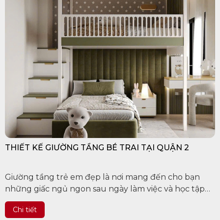
THIẾT KẾ GIƯỜNG TẦNG BÉ TRAI TẠI QUẬN 2
Giường tầng trẻ em đẹp là nơi mang đến cho bạn
những giấc ngủ ngon sau ngày làm việc và học tập
mệt mỏi. Đây cũng chính là nơi giúp các bé có những
Chi tiết
giây phút thư...