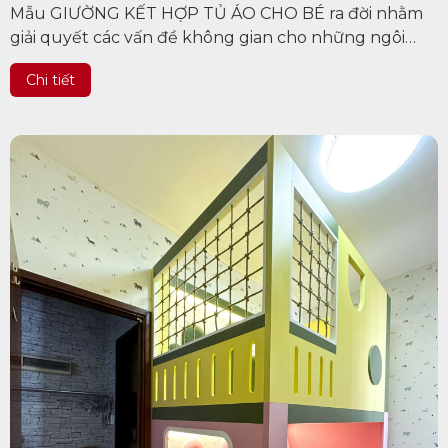
Mẫu GIƯỜNG KẾT HỢP TỦ ÁO CHO BÉ ra đời nhằm
giải quyết các vấn đề không gian cho những ngôi
nhà chật hẹp. Trẻ sẽ vẫn có không gian riêng gọn
Chi tiết
gàng, tiện nghi và thoải mái khi...