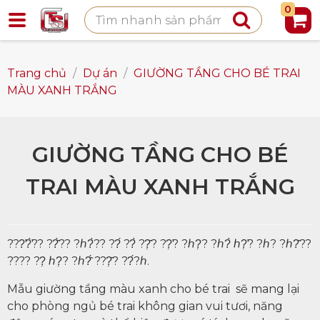
0
Trang chủ
/
Dự án
/
GIƯỜNG TẦNG CHO BÉ TRAI
MÀU XANH TRẮNG
GIƯỜNG TẦNG CHO BÉ
TRAI MÀU XANH TRẮNG
???̛?̛̀?? ??̂̀?? ?ℎ?̀?? ??́ ??̀ ??̣̂? ??̛̣? ?ℎ?̣? ?ℎ?̀ ℎ?̛̣? ?ℎ? ?ℎ?̂??
???? ??̣ ℎ?̣? ?ℎ?̂́ ???̣̂? ??́?ℎ.
Mẫu giường tầng màu xanh cho bé trai sẽ mang lại
cho phòng ngủ bé trai không gian vui tươi, năng