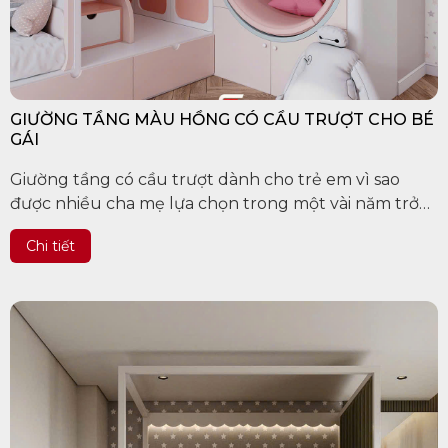
GIƯỜNG TẦNG MÀU HỒNG CÓ CẦU TRƯỢT CHO BÉ
GÁI
Giường tầng có cầu trượt dành cho trẻ em vì sao
được nhiều cha mẹ lựa chọn trong một vài năm trở
lại đây? Xét về tổng thể, mẫu giường tầng này có đầy
Chi tiết
đủ tính năng cần thiết...