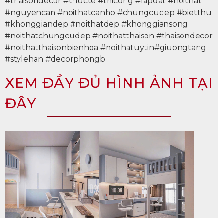
#thaisondecor #thucte #thicong #lapdat #noithat
#nguyencan #noithatcanho #chungcudep #bietthu
#khonggiandep #noithatdep #khonggiansong
#noithatchungcudep #noithatthaison #thaisondecor
#noithatthaisonbienhoa #noithatuytin#giuongtang
#stylehan #decorphongb
XEM ĐẦY ĐỦ HÌNH ẢNH TẠI
ĐÂY