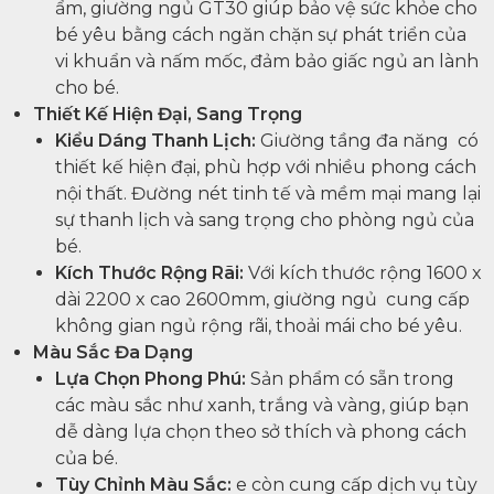
ẩm, giường ngủ GT30 giúp bảo vệ sức khỏe cho
bé yêu bằng cách ngăn chặn sự phát triển của
vi khuẩn và nấm mốc, đảm bảo giấc ngủ an lành
cho bé.
Thiết Kế Hiện Đại, Sang Trọng
Kiểu Dáng Thanh Lịch:
Giường tầng đa năng có
thiết kế hiện đại, phù hợp với nhiều phong cách
nội thất. Đường nét tinh tế và mềm mại mang lại
sự thanh lịch và sang trọng cho phòng ngủ của
bé.
Kích Thước Rộng Rãi:
Với kích thước rộng 1600 x
dài 2200 x cao 2600mm, giường ngủ cung cấp
không gian ngủ rộng rãi, thoải mái cho bé yêu.
Màu Sắc Đa Dạng
Lựa Chọn Phong Phú:
Sản phẩm có sẵn trong
các màu sắc như xanh, trắng và vàng, giúp bạn
dễ dàng lựa chọn theo sở thích và phong cách
của bé.
Tùy Chỉnh Màu Sắc:
e còn cung cấp dịch vụ tùy