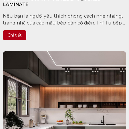
LAMINATE
Nếu bạn là người yêu thích phong cách nhẹ nhàng,
trang nhã của các mẫu bếp bán cổ điển. Thì Tủ bếp
Laminate Lacquered có thể là lựa chọn tuyệt vời cho
Chi tiết
bạn đấy. Mang vẻ đẹp nhẹ...