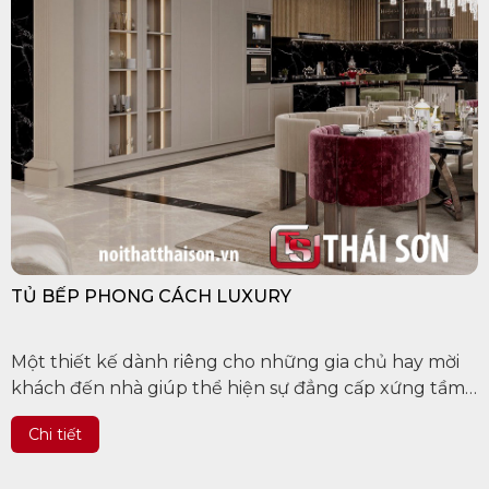
TỦ BẾP PHONG CÁCH LUXURY
Một thiết kế dành riêng cho những gia chủ hay mời
khách đến nhà giúp thể hiện sự đẳng cấp xứng tầm
của gia chủ. Cùng Thái Sơn khám phá dự án này có gì
Chi tiết
đặc biệt qua...