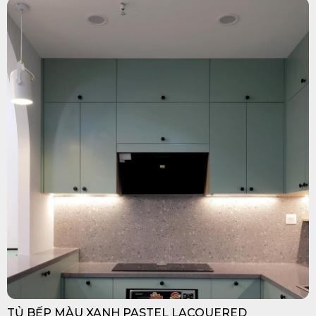
TỦ BẾP MÀU XANH PASTEL LACQUERED