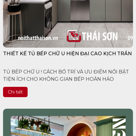
THIẾT KẾ TỦ BẾP CHỮ U HIỆN ĐẠI CAO KỊCH TRẦN
TỦ BẾP CHỮ U ! CÁCH BỐ TRÍ VÀ ƯU ĐIỂM NỔI BẬT
TIỆN ÍCH CHO KHÔNG GIAN BẾP HOÀN HẢO
Chi tiết