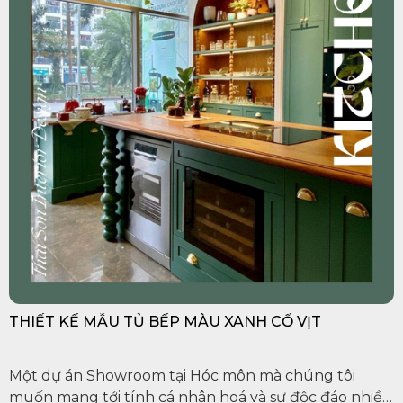
THIẾT KẾ MẪU TỦ BẾP MÀU XANH CỔ VỊT
Một dự án Showroom tại Hóc môn mà chúng tôi
muốn mang tới tính cá nhân hoá và sự độc đáo nhiều