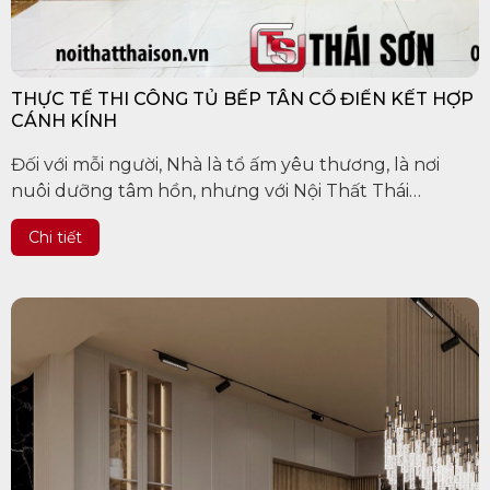
THỰC TẾ THI CÔNG TỦ BẾP TÂN CỔ ĐIỂN KẾT HỢP
CÁNH KÍNH
Đối với mỗi người, Nhà là tổ ấm yêu thương, là nơi
nuôi dưỡng tâm hồn, nhưng với Nội Thất Thái
Sơn, "Nhà" còn là nơi để Gia chủ thoải mái thể hiện
Chi tiết
phong cách...