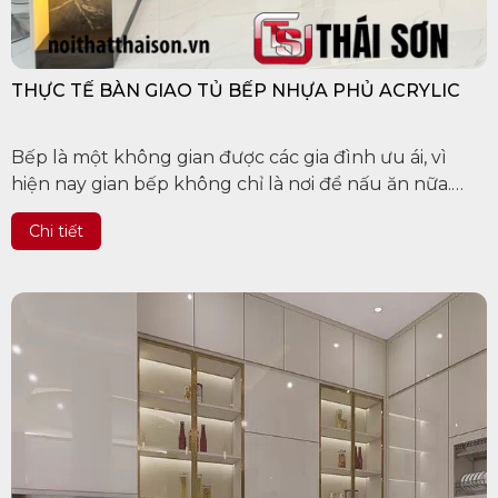
THỰC TẾ BÀN GIAO TỦ BẾP NHỰA PHỦ ACRYLIC
Bếp là một không gian được các gia đình ưu ái, vì
hiện nay gian bếp không chỉ là nơi để nấu ăn nữa.
Đây còn là một không gian riêng tư để cả gia đình
Chi tiết
cùng nhau vui...