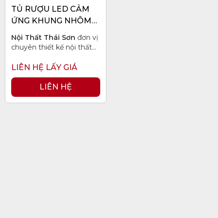
TỦ RƯỢU LED CẢM
QUẦN
ỨNG KHUNG NHÔM
ÁO
CÁNH KÍNH CƯỜNG
Nội Thất Thái Sơn
đơn vị
GIƯỜNG
LỰC SANG TRỌNG -
chuyên thiết kế nội thất
NGỦ
TR001
nhà phố đẹp, hỗ trợ tư
vấn concept 100% miễn
LIÊN HỆ LẤY GIÁ
BÀN
phí cho khách hàng trên
các tỉnh thành Việt Nam,
LIÊN HỆ
PHẤN -
uy tín làm nên chất lượng.
BÀN
TRANG
ĐIỂM
BÀN
LÀM
VIỆC
-
BÀN
HỌC