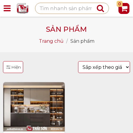
0
SẢN PHẨM
Trang chủ
/
Sản phẩm
Hiện
DANH
MỤC
SẢN
PHẨM
TỦ
BẾP
TỦ