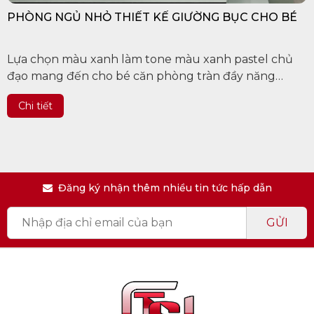
PHÒNG NGỦ NHỎ THIẾT KẾ GIƯỜNG BỤC CHO BÉ
Lựa chọn màu xanh làm tone màu xanh pastel chủ
đạo mang đến cho bé căn phòng tràn đầy năng
lượng. Ngoài ra phòng ngủ màu xanh còn mang lại
Chi tiết
cảm giác thư giãn và cực kỳ...
Đăng ký nhận thêm nhiều tin tức hấp dẫn
GỬI