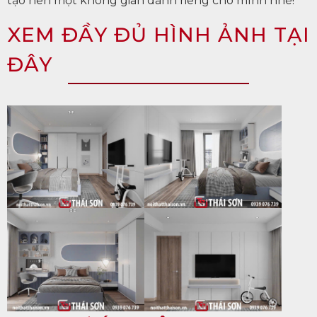
tạo nên một không gian dành riêng cho mình nhé!
XEM ĐẦY ĐỦ HÌNH ẢNH TẠI
ĐÂY