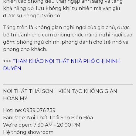
khiến các phòng đều tràn ngập ánh sáng và tăng
khả năng đối lưu không khí tự nhiên mà vẫn giữ
được sự riêng tư vốn có.
Tầng trên là không gian nghỉ ngơi của gia chủ, được
bố trí dành cho cụm phòng chức năng nghỉ ngơi bao
gồm: phòng ngủ chính, phòng dành cho trẻ nhỏ và
phòng cho khách.
>>>
THAM KHẢO NỘI THẤT NHÀ PHỐ CHỊ MINH
DUYÊN
NỘI THẤT THÁI SƠN | KIẾN TẠO KHÔNG GIAN
HOÀN MỸ
Hotline: 0939.076.739
FanPage: Nội Thất Thái Sơn Biên Hòa
We're open: 7:30 AM - 20:00 PM
Hệ thống showroom