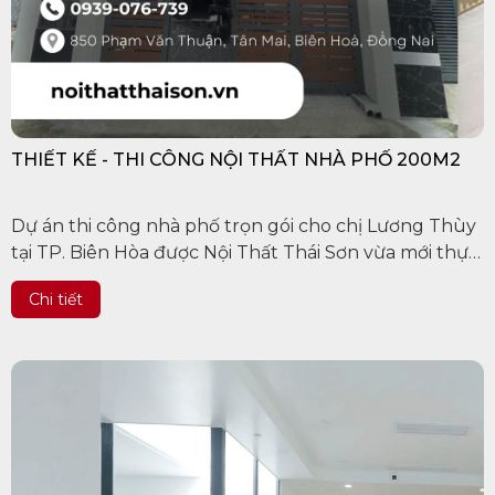
THIẾT KẾ - THI CÔNG NỘI THẤT NHÀ PHỐ 200M2
Dự án thi công nhà phố trọn gói cho chị Lương Thùy
tại TP. Biên Hòa được Nội Thất Thái Sơn vừa mới thực
hiện. Công trình được xây dựng trên khu đất rộng
Chi tiết
100m2, bao gồm 2...