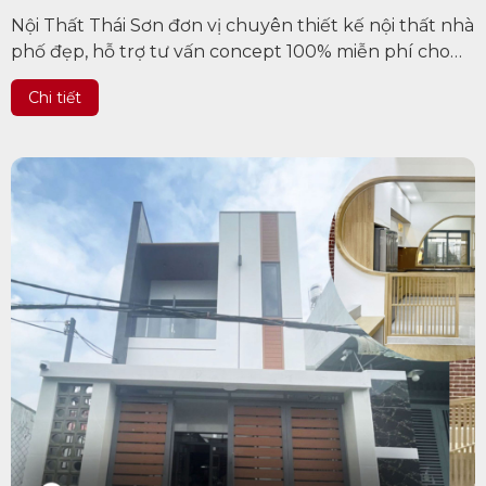
Nội Thất Thái Sơn đơn vị chuyên thiết kế nội thất nhà
phố đẹp, hỗ trợ tư vấn concept 100% miễn phí cho
khách hàng trên các tỉnh thành Việt Nam, uy tín làm
Chi tiết
nên chất...