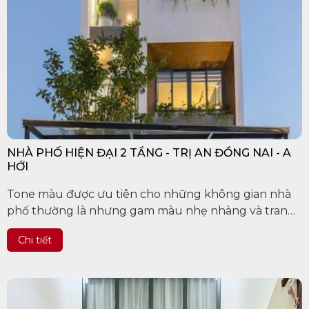
NHÀ PHỐ HIỆN ĐẠI 2 TẦNG - TRỊ AN ĐỒNG NAI - A
HỚI
Tone màu được ưu tiên cho những không gian nhà
phố thường là nhưng gam màu nhẹ nhàng và trang
nhã. Nếu căn nhà phố quá lớn, bạn có thể chia nhỏ
Chi tiết
không gian với nhiều...