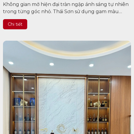
Không gian mở hiện đại tràn ngập ánh sáng tự nhiên
trong từng góc nhỏ. Thái Sơn sử dụng gam màu
trung tính làm chủ đạo tạo nên sự hài hòa và ấn
Chi tiết
tượng cho căn nhà...