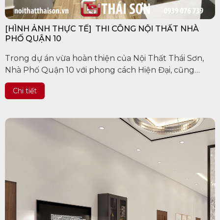
[HÌNH ẢNH THỰC TẾ] THI CÔNG NỘI THẤT NHÀ
PHỐ QUẬN 10
Trong dự án vừa hoàn thiện của Nội Thất Thái Sơn,
Nhà Phố Quận 10 với phong cách Hiện Đại, cũng
được dựng xây với ý tưởng ban đầu về một không
Chi tiết
gian tích hợp với nhiều công năng, từ...