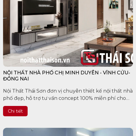
NỘI THẤT NHÀ PHỐ CHỊ MINH DUYÊN - VĨNH CỬU-
ĐỒNG NAI
Nội Thất Thái Sơn đơn vị chuyên thiết kế nội thất nhà
phố đẹp, hỗ trợ tư vấn concept 100% miễn phí cho
khách hàng trên các tỉnh thành Việt Nam, uy tín làm
Chi tiết
nên chất...