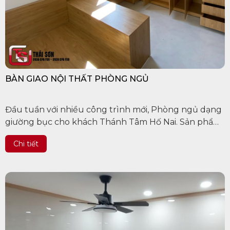
BÀN GIAO NỘI THẤT PHÒNG NGỦ
Đầu tuần với nhiều công trình mới, Phòng ngủ dạng
giường bục cho khách Thánh Tâm Hố Nai. Sản phẩm
được chụp thực tế 100% ạ. Anh chị cần sản xuất nội
Chi tiết
thất , xây nhà trọn gói...