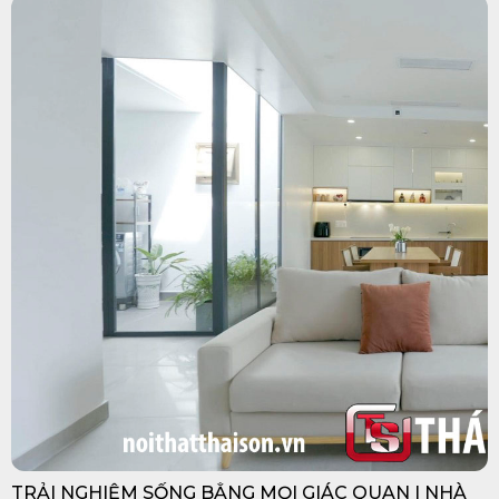
TRẢI NGHIỆM SỐNG BẰNG MỌI GIÁC QUAN | NHÀ