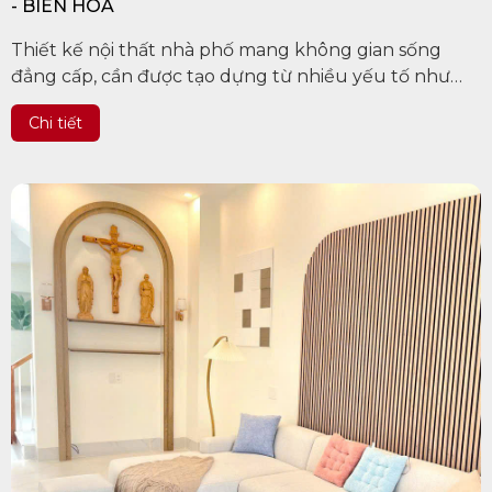
- BIÊN HÒA
Thiết kế nội thất nhà phố mang không gian sống
đẳng cấp, cần được tạo dựng từ nhiều yếu tố như
phong cách, kiến trúc, nội thất. Việc thiết kế và thi
Chi tiết
công nội thất nhà phố cần đảm...