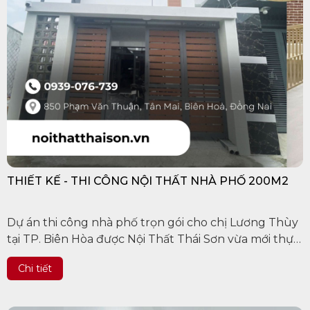
THIẾT KẾ - THI CÔNG NỘI THẤT NHÀ PHỐ 200M2
Dự án thi công nhà phố trọn gói cho chị Lương Thùy
tại TP. Biên Hòa được Nội Thất Thái Sơn vừa mới thực
hiện. Công trình được xây dựng trên khu đất rộng
Chi tiết
100m2, bao gồm 2...