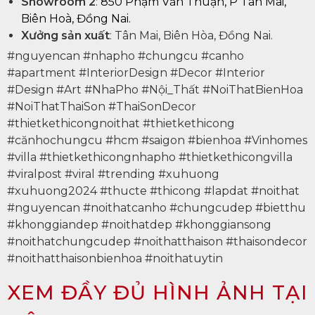
Showroom 2
:
850 Phạm Văn Thuận, P Tân Mai,
Biên Hoà, Đồng Nai.
Xưởng sản xuất
: Tân Mai, Biên Hòa, Đồng Nai.
#nguyencan #nhapho #chungcu #canho
#apartment #InteriorDesign #Decor #Interior
#Design #Art #NhaPho #Nội_Thất #NoiThatBienHoa
#NoiThatThaiSon #ThaiSonDecor
#thietkethicongnoithat #thietkethicong
#cănhochungcu #hcm #saigon #bienhoa #Vinhomes
#villa #thietkethicongnhapho #thietkethicongvilla
#viralpost #viral #trending #xuhuong
#xuhuong2024 #thucte #thicong #lapdat #noithat
#nguyencan #noithatcanho #chungcudep #bietthu
#khonggiandep #noithatdep #khonggiansong
#noithatchungcudep #noithatthaison #thaisondecor
#noithatthaisonbienhoa #noithatuytin
XEM ĐẦY ĐỦ HÌNH ẢNH TẠI