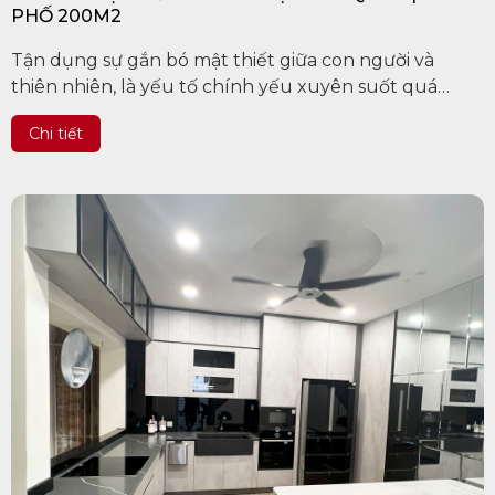
PHỐ 200M2
Tận dụng sự gắn bó mật thiết giữa con người và
thiên nhiên, là yếu tố chính yếu xuyên suốt quá
trình thiết kế và thi công. Với tiền đề giúp bản thân
Chi tiết
luôn tìm...