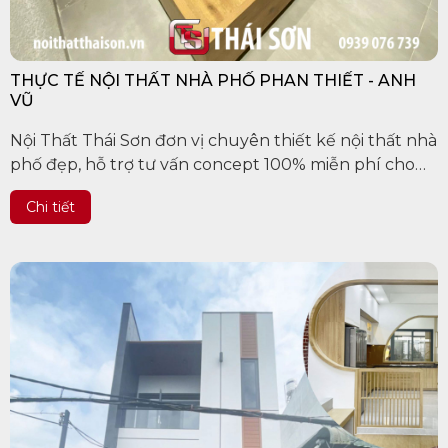
THỰC TẾ NỘI THẤT NHÀ PHỐ PHAN THIẾT - ANH
VŨ
Nội Thất Thái Sơn đơn vị chuyên thiết kế nội thất nhà
phố đẹp, hỗ trợ tư vấn concept 100% miễn phí cho
khách hàng trên các tỉnh thành Việt Nam, uy tín làm
Chi tiết
nên chất...