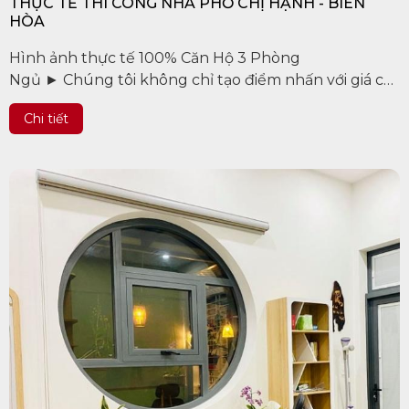
THỰC TẾ THI CÔNG NHÀ PHỐ CHỊ HẠNH - BIÊN
HÒA
Hình ảnh thực tế 100% Căn Hộ 3 Phòng
Ngủ ► Chúng tôi không chỉ tạo điểm nhấn với giá cả
hợp lý mà còn đảm bảo chất lượng và sự đa dạng
Chi tiết
trong thiết...