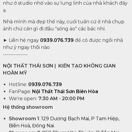
như ở studio nhờ vào sự lung linh của nhà khách đấy
ạ.
Nhà mình mà đẹp thế này, cuối tuần cứ ở nhà chụp
ảnh chứ cần gì đi đâu "sống ảo" các bác nhỉ.
► Liên hệ ngay
0939.076.739
để có được ngôi nhà
như ý ngay thôi nào
--------------
NỘI THẤT THÁI SƠN | KIẾN TẠO KHÔNG GIAN
HOÀN MỸ
Hotline:
0939.076.739
FanPage:
Nội Thất Thái Sơn Biên Hòa
We're open:
7:30 AM - 20:00 PM
Hệ thống showroom
Showroom 1
:
129 Dương Bạch Mai, P Tam Hiệp,
Biên Hoà, Đồng Nai.