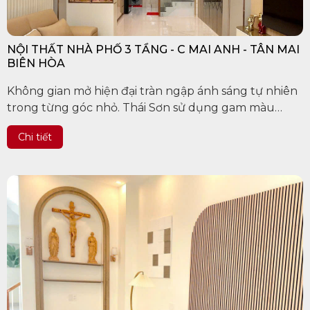
NỘI THẤT NHÀ PHỐ 3 TẦNG - C MAI ANH - TÂN MAI
BIÊN HÒA
Không gian mở hiện đại tràn ngập ánh sáng tự nhiên
trong từng góc nhỏ. Thái Sơn sử dụng gam màu
trung tính làm chủ đạo tạo nên sự hài hòa và ấn
Chi tiết
tượng cho căn nhà...