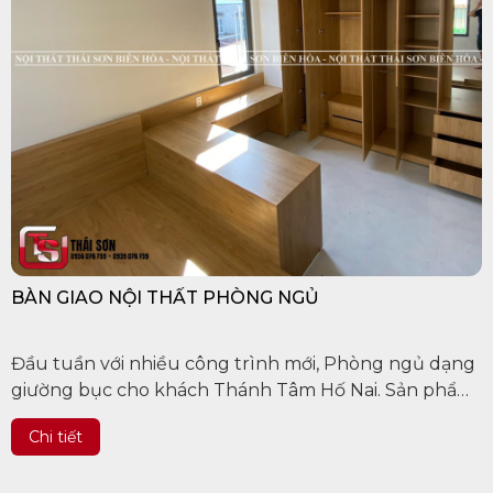
BÀN GIAO NỘI THẤT PHÒNG NGỦ
Đầu tuần với nhiều công trình mới, Phòng ngủ dạng
giường bục cho khách Thánh Tâm Hố Nai. Sản phẩm
được chụp thực tế 100% ạ. Anh chị cần sản xuất nội
Chi tiết
thất , xây nhà trọn gói...