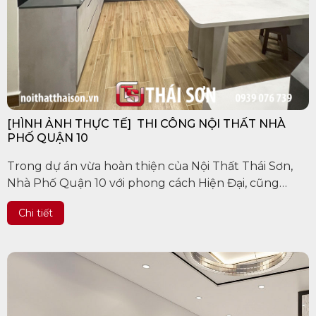
[HÌNH ẢNH THỰC TẾ] THI CÔNG NỘI THẤT NHÀ
PHỐ QUẬN 10
Trong dự án vừa hoàn thiện của Nội Thất Thái Sơn,
Nhà Phố Quận 10 với phong cách Hiện Đại, cũng
được dựng xây với ý tưởng ban đầu về một không
Chi tiết
gian tích hợp với nhiều công năng, từ...