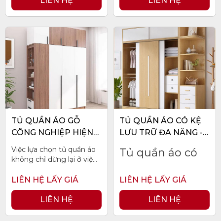
LIÊN HỆ
LIÊN HỆ
cao bởi khách hàng.
TỦ QUẦN ÁO GỖ
TỦ QUẦN ÁO CÓ KỆ
CÔNG NGHIỆP HIỆN
LƯU TRỮ ĐA NĂNG -
ĐẠI -TA012
TA011
Việc lựa chọn tủ quần áo
Tủ quần áo có
không chỉ dừng lại ở việc
kệ lưu trữ đa
lưu trữ đồ mà còn liên
quan đến việc trang trí và
LIÊN HỆ LẤY GIÁ
LIÊN HỆ LẤY GIÁ
năng TA011 là
tạo điểm nhấn cho không
gian nội thất của bạn.
TỦ
LIÊN HỆ
một sản phẩm
LIÊN HỆ
QUẦN ÁO GỖ CÔNG
nội thất tuyệt
NGHIỆP HIỆN ĐẠI -