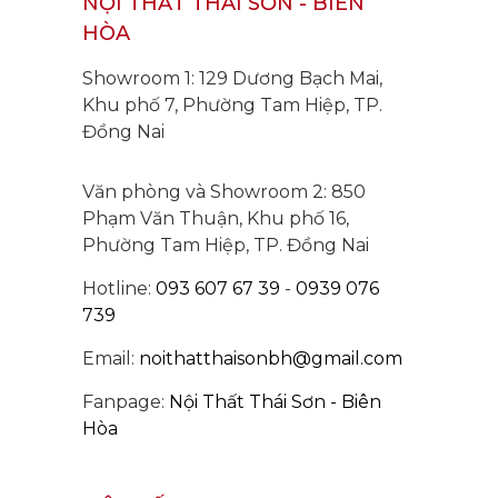
NỘI THẤT THÁI SƠN - BIÊN
số đặc điểm của
HÒA
sản phẩm này,
mời bạn cùng
Showroom 1: 129 Dương Bạch Mai,
Khu phố 7, Phường Tam Hiệp, TP.
theo dõi!
Đồng Nai
Văn phòng và Showroom 2: 850
Phạm Văn Thuận, Khu phố 16,
Phường Tam Hiệp, TP. Đồng Nai
Hotline:
093 607 67 39
-
0939 076
739
Email:
noithatthaisonbh@gmail.com
Fanpage:
Nội Thất Thái Sơn - Biên
Hòa