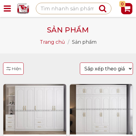
0
SẢN PHẨM
Trang chủ
/
Sản phẩm
Hiện
DANH
MỤC
SẢN
PHẨM
TỦ
BẾP
PHỤ