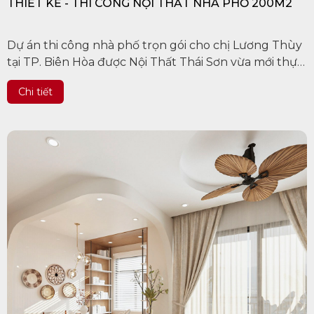
THIẾT KẾ - THI CÔNG NỘI THẤT NHÀ PHỐ 200M2
Dự án thi công nhà phố trọn gói cho chị Lương Thùy
tại TP. Biên Hòa được Nội Thất Thái Sơn vừa mới thực
hiện. Công trình được xây dựng trên khu đất rộng
Chi tiết
100m2, bao gồm 2...