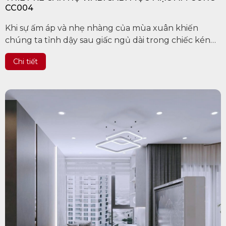
CC004
Khi sự ấm áp và nhẹ nhàng của mùa xuân khiến
chúng ta tỉnh dậy sau giấc ngủ dài trong chiếc kén
ấm cúng của mùa đông thì có lẽ…#WabiSabi đã đến
Chi tiết
rồi!!!