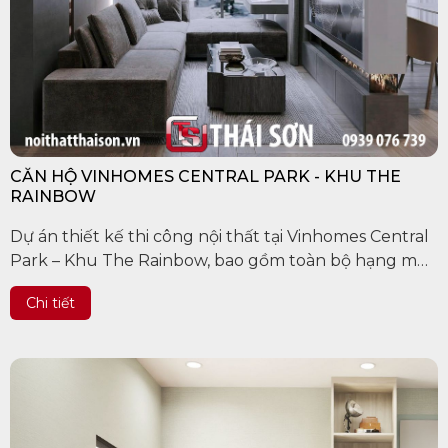
CĂN HỘ VINHOMES CENTRAL PARK - KHU THE
RAINBOW
Dự án thiết kế thi công nội thất tại Vinhomes Central
Park – Khu The Rainbow, bao gồm toàn bộ hạng mục
thiết kế và thi công cải tạo xây dựng, lắp đặt nội thất
Chi tiết
nhà chị Nhung tại Chung cư Vihomes Central...