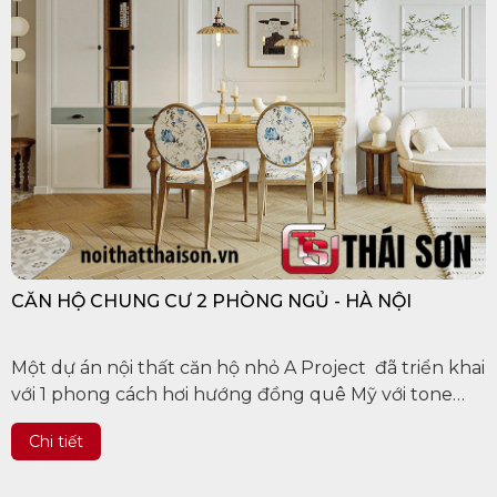
CĂN HỘ CHUNG CƯ 2 PHÒNG NGỦ - HÀ NỘI
Một dự án nội thất căn hộ nhỏ A Project đã triển khai
với 1 phong cách hơi hướng đồng quê Mỹ với tone
màu trắng kem điểm xuyết 1 chút nhấn nhá mang
Chi tiết
đến không khí yên bình của 1...