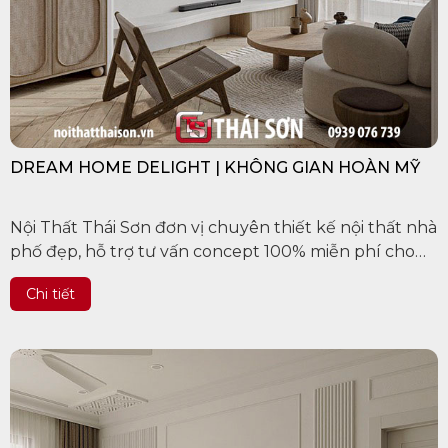
DREAM HOME DELIGHT | KHÔNG GIAN HOÀN MỸ
Nội Thất Thái Sơn đơn vị chuyên thiết kế nội thất nhà
phố đẹp, hỗ trợ tư vấn concept 100% miễn phí cho
khách hàng trên các tỉnh thành Việt Nam, uy tín làm
Chi tiết
nên chất...