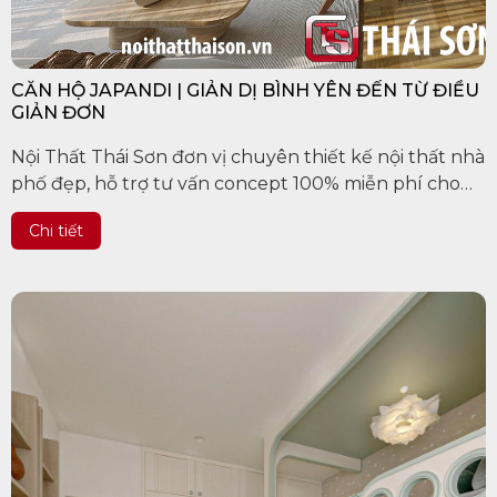
CĂN HỘ JAPANDI | GIẢN DỊ BÌNH YÊN ĐẾN TỪ ĐIỀU
GIẢN ĐƠN
Nội Thất Thái Sơn đơn vị chuyên thiết kế nội thất nhà
phố đẹp, hỗ trợ tư vấn concept 100% miễn phí cho
khách hàng trên các tỉnh thành Việt Nam, uy tín làm
Chi tiết
nên chất...