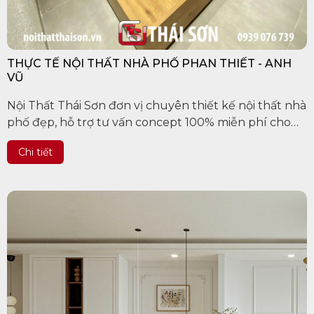
THỰC TẾ NỘI THẤT NHÀ PHỐ PHAN THIẾT - ANH
VŨ
Nội Thất Thái Sơn đơn vị chuyên thiết kế nội thất nhà
phố đẹp, hỗ trợ tư vấn concept 100% miễn phí cho
khách hàng trên các tỉnh thành Việt Nam, uy tín làm
Chi tiết
nên chất...