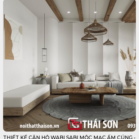
THIẾT KẾ CĂN HỘ WABI SABI MỘC MẠC ẤM CÚNG -