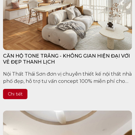
CĂN HỘ TONE TRẮNG - KHÔNG GIAN HIỆN ĐẠI VỚI
VẺ ĐẸP THANH LỊCH
Nội Thất Thái Sơn đơn vị chuyên thiết kế nội thất nhà
phố đẹp, hỗ trợ tư vấn concept 100% miễn phí cho
khách hàng trên các tỉnh thành Việt Nam, uy tín làm
Chi tiết
nên chất...